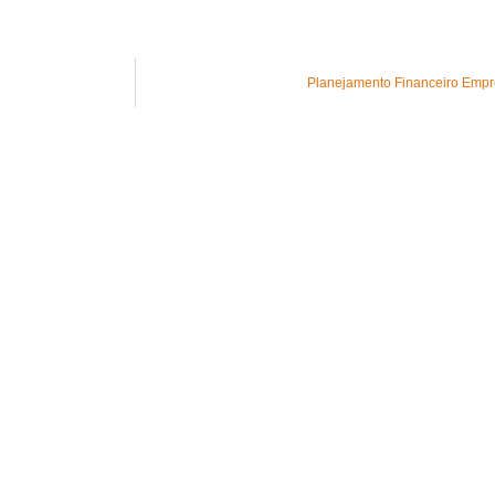
Planejamento Financeiro Empres
Acesse
Contato
Segmentos
(19) 97
Consultoria Tributária
contato
Migrar MEI para ME
Rua Tambo
Blog
Altos do
13382-3
Orçamento
Seg a Se