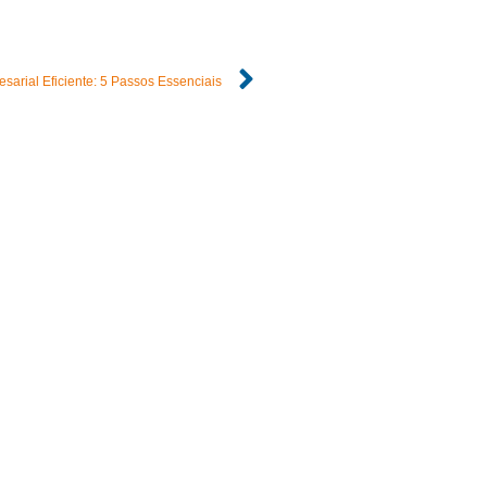
arial Eficiente: 5 Passos Essenciais
156-9954
@prexus.com.br
ril, 788, sala 2, Jardim
 Klavin, Nova Odessa-SP, CEP
90
x - 08:00 às 17:00