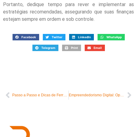
Portanto, dedique tempo para rever e implementar as
estratégias recomendadas, assegurando que suas finanças
estejam sempre em ordem e sob controle.
Facebook
Twitter
LinkedIn
WhatsApp
Telegram
Print
Email
Passo a Passo e Dicas de Ferramentas para a Cobrança de Clientes
Empreendedorismo Digital: Oportunidades no Mercado Online